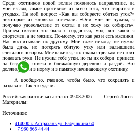
Среди охотников новой волны появилось направление, на
мой взгляд, самое противное из всего того, что творится в
угодьях. На мой вопрос: «Как вы собираете сбитых уток?»
некоторые из «новых» отвечали: «Они мне не нужны, я
получаю удовольствие от охоты и не хожу их собирать».
Причем сказано это было с гордостью, мол, вот какой я
спортсмен, а не мясник. По-моему, это как раз и есть мясники.
Нас воспитывали по другому. Мне тоже никогда не нужна
была дичь, но потерять сбитую утку или вальдшнепа
считалось позором. Мне кажется, что таким стрелкам не стоит
подавать руки. Не нужны тебе утки, но ты их собери, принеси
на базу или отвези в ближайшую деревню и раздай. Это
должно войти в норму и в памятку начинающему охотнику.
А вообще-то, главное, чтобы было, что сохранять и
раздавать. Так что удачи.
Российская охотничья газета от 09.08.2006 Сергей Лосев
Материалы:
Источники:
414000 г. Астрахань ул. Бабушкина 60
+7 960 865 44 44