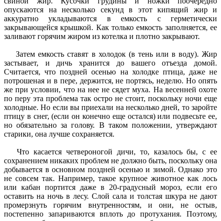
свиной жир. Кусочки грудины и ножки поочередно
опускаются на несколько секунд в этот кипящий жир и
аккуратно укладываются в емкость с герметически
закрывающейся крышкой. Как только емкость заполняется, ее
заливают горячим жиром из котелка и плотно закрывают.
Затем емкость ставят в холодок (в тень или в воду). Жир
застывает, и дичь хранится до вашего отъезда домой.
Считается, что поздней осенью на холодке птица, даже не
потрошеная и в пере, держится, не портясь, неделю. Но опять
же при условии, что на нее не сядет муха. На весенней охоте
по перу эта проблема так остро не стоит, поскольку ночи еще
холодные. Но если вы приехали на несколько дней, то заройте
птицу в снег, (если он конечно еще остался) или подвесьте ее,
но обязательно за голову. В таком положении, утверждают
старики, она лучше сохраняется.
Что касается четвероногой дичи, то, казалось бы, с ее
сохранением никаких проблем не должно быть, поскольку она
добывается в основном поздней осенью и зимой. Однако это
не совсем так. Например, такое крупное животное как лось
или кабан портится даже в 20-градусный мороз, если его
оставить на ночь в лесу. Слой сала и толстая шкура не дают
промерзнуть горячим внутренностям, и они, не остыв,
постепенно запариваются вплоть до протухания. Поэтому,