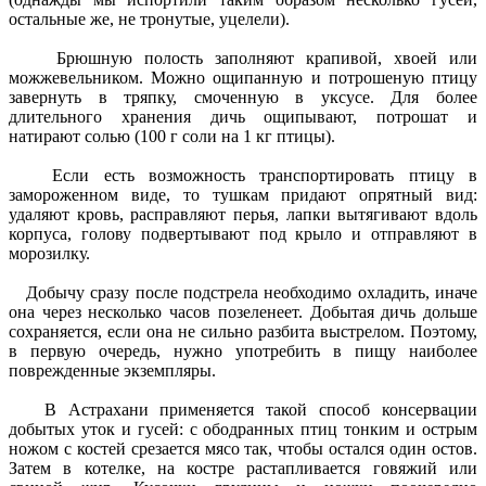
остальные же, не тронутые, уцелели).
Брюшную полость заполняют крапивой, хвоей или
можжевельником. Можно ощипанную и потрошеную птицу
завернуть в тряпку, смоченную в уксусе. Для более
длительного хранения дичь ощипывают, потрошат и
натирают солью (100 г соли на 1 кг птицы).
Если есть возможность транспортировать птицу в
замороженном виде, то тушкам придают опрятный вид:
удаляют кровь, расправляют перья, лапки вытягивают вдоль
корпуса, голову подвертывают под крыло и отправляют в
морозилку.
Добычу сразу после подстрела необходимо охладить, иначе
она через несколько часов позеленеет. Добытая дичь дольше
сохраняется, если она не сильно разбита выстрелом. Поэтому,
в первую очередь, нужно употребить в пищу наиболее
поврежденные экземпляры.
В Астрахани применяется такой способ консервации
добытых уток и гусей: с ободранных птиц тонким и острым
ножом с костей срезается мясо так, чтобы остался один остов.
Затем в котелке, на костре растапливается говяжий или