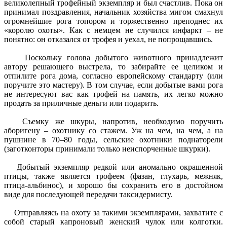
великолепный трофейный экземпляр и был счастлив. Пока он
принимал поздравления, начальник хозяйства мигом смахнул
огромнейшие рога топором и торжественно преподнес их
«королю охоты». Как с немцем не случился инфаркт – не
понятно: он отказался от трофея и уехал, не попрощавшись.
Поскольку голова добытого животного принадлежит
автору решающего выстрела, то забирайте ее целиком и
отпилите рога дома, согласно европейскому стандарту (или
поручите это мастеру). В том случае, если добытые вами рога
не интересуют вас как трофей на память, их легко можно
продать за приличные деньги или подарить.
Съемку же шкуры, напротив, необходимо поручить
аборигену – охотнику со стажем. Уж на чем, на чем, а на
пушнине в 70–80 годы, сельские охотники поднаторели
(заготконторы принимали только неиспорченные шкурки).
Добытый экземпляр редкой или аномально окрашенной
птицы, также является трофеем (фазан, глухарь, межняк,
птица-альбинос), и хорошо бы сохранить его в достойном
виде для последующей передачи таксидермисту.
Отправляясь на охоту за такими экземплярами, захватите с
собой старый капроновый женский чулок или колготки.