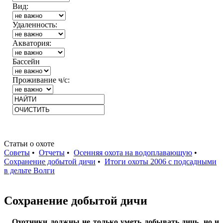
Вид:
Удаленность:
Акватория:
Бассейн
Проживание ч/с:
Статьи о охоте
Советы
•
Отчеты
•
Осенняя охота на водоплавающую
•
Сохранение добытой дичи
•
Итоги охоты 2006 с подсадными
в дельте Волги
Сохранение добытой дичи
Охотники должны не только уметь добывать дичь, но и