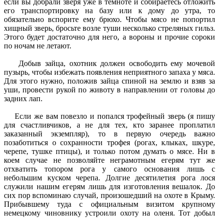
если вы добрали зверя уже в темноте и собираетесь отложить
его транспортировку на базу или к дому до утра, то
обязательно вспорите ему брюхо. Чтобы мясо не попортил
хищный зверь, бросьте возле туши несколько стреляных гильз.
Этого будет достаточно для него, а вороны и прочие сороки
по ночам не летают.
Добыв зайца, охотник должен освободить ему мочевой
пузырь, чтобы избежать появления неприятного запаха у мяса.
Для этого нужно, положив зайца спиной на землю и взяв за
уши, провести рукой по животу в направлении от головы до
задних лап.
Если же вам повезло и попался трофейный зверь (я пишу
для счастливчиков, а не для тех, кто заранее проплатил
заказанный экземпляр), то в первую очередь важно
позаботиться о сохранности трофея (рогах, клыках, шкуре,
черепе, тушке птицы), и только потом думать о мясе. Ни в
коем случае не позволяйте неграмотным егерям тут же
отхватить топором рога у самого основания лишь с
небольшим куском черепа. Долгие десятилетия рога лося
служили нашим егерям лишь для изготовления вешалок. До
сих пор вспоминаю случай, произошедший на охоте в Крыму.
Прибывшему туда с официальным визитом крупному
немецкому чиновнику устроили охоту на оленя. Тот добыл