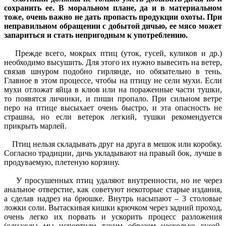
сохранить ее. В моральном плане, да и в материальном
тоже, очень важно не дать пропасть продукции охоты. При
неправильном обращении с добытой дичью, ее мясо может
запариться и стать непригодным к употреблению.
Прежде всего, мокрых птиц (уток, гусей, куликов и др.)
необходимо высушить. Для этого их нужно вывесить на ветер,
связав шнуром подобно гирлянде, но обязательно в тень.
Главное в этом процессе, чтобы на птицу не сели мухи. Если
мухи отложат яйца в клюв или на пораженные части тушки,
то появятся личинки, и пиши пропало. При сильном ветре
перо на птице высыхает очень быстро, и эта опасность не
страшна, но если ветерок легкий, тушки рекомендуется
прикрыть марлей.
Птиц нельзя складывать друг на друга в мешок или коробку.
Согласно традиции, дичь укладывают на правый бок, лучше в
продуваемую, плетеную корзину.
У просушенных птиц удаляют внутренности, но не через
анальное отверстие, как советуют некоторые старые издания,
а сделав надрез на брюшке. Внутрь насыпают – 3 столовые
ложки соли. Вытаскивая кишки крючком через задний проход,
очень легко их порвать и ускорить процесс разложения
(однажды мы испортили таким образом несколько гусей,