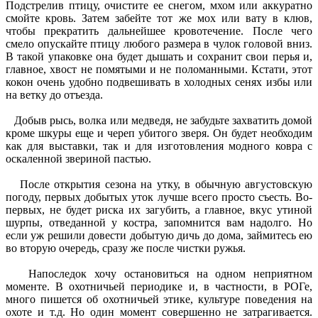
Подстрелив птицу, очистите ее снегом, мхом или аккуратно
смойте кровь. Затем забейте тот же мох или вату в клюв,
чтобы прекратить дальнейшее кровотечение. После чего
смело опускайте птицу любого размера в чулок головой вниз.
В такой упаковке она будет дышать и сохранит свои перья и,
главное, хвост не помятыми и не поломанными. Кстати, этот
кокон очень удобно подвешивать в холодных сенях избы или
на ветку до отъезда.
Добыв рысь, волка или медведя, не забудьте захватить домой
кроме шкуры еще и череп убитого зверя. Он будет необходим
как для выставки, так и для изготовления модного ковра с
оскаленной звериной пастью.
После открытия сезона на утку, в обычную августовскую
погоду, первых добытых уток лучше всего просто съесть. Во-
первых, не будет риска их загубить, а главное, вкус утиной
шурпы, отведанной у костра, запомнится вам надолго. Но
если уж решили довести добытую дичь до дома, займитесь ею
во вторую очередь, сразу же после чистки ружья.
Напоследок хочу остановиться на одном неприятном
моменте. В охотничьей периодике и, в частности, в РОГе,
много пишется об охотничьей этике, культуре поведения на
охоте и т.д. Но один момент совершенно не затрагивается.