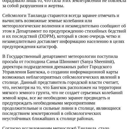
обрадовало лишь то, что сила этих землетрясений не повлекла
за собой разрушения и жертвы.
Сейсмологи Таиланда стараются всегда заранее отмечать и
вычислять возможные земные колебания или
метеорологические волнения и незамедлительно сообщают об
этом в Департамент по предупреждению стихийных бедствий
и их последствий (DDPM), который в свою очередь четко и
незамедлительно доставляет информацию населению в целях
предупреждения катастроф.
В Государственный департамент метеорологии поступила
просьба от господина Санья Шинимит (Sanya Sheenimit),
директора подразделения дренажных работ Городского
Управления Бангкока, о создании информационной карты
возможных неблагоприятных сейсмологических явлений в
столице. Данный представитель городской власти считает,
что, несмотря на то, что Бангкок расположен на территории
мягкого земного грунта, что не создает серьезных колебаний
земной коры, все же необходимо заранее предвидеть и
предупреждать необходимыми мероприятиями
продолжительные и сильные ливни в столице, являющиеся
последствием землетрясений в сейсмологических
неустойчивых ближайших к столице районах.
Согласно исследованиям метеослужб Таиланда, стало