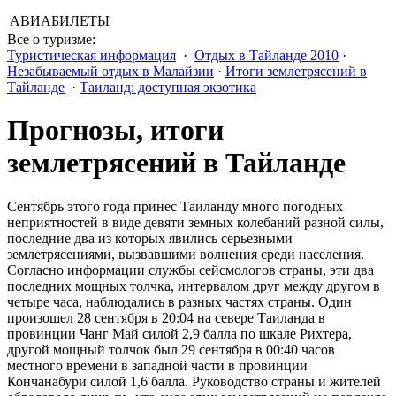
АВИАБИЛЕТЫ
Все о туризме:
Туристическая информация
·
Отдых в Тайланде 2010
·
Незабываемый отдых в Малайзии
·
Итоги землетрясений в
Тайланде
·
Таиланд: доступная экзотика
Прогнозы, итоги
землетрясений в Тайланде
Сентябрь этого года принес Таиланду много погодных
неприятностей в виде девяти земных колебаний разной силы,
последние два из которых явились серьезными
землетрясениями, вызвавшими волнения среди населения.
Согласно информации службы сейсмологов страны, эти два
последних мощных толчка, интервалом друг между другом в
четыре часа, наблюдались в разных частях страны. Один
произошел 28 сентября в 20:04 на севере Таиланда в
провинции Чанг Май силой 2,9 балла по шкале Рихтера,
другой мощный толчок был 29 сентября в 00:40 часов
местного времени в западной части в провинции
Кончанабури силой 1,6 балла. Руководство страны и жителей