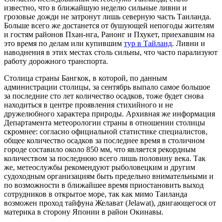
известно, что в ближайшую неделю сильные ливни и
грозовые дожди не затронут лишь северную часть Таиланда.
Больше всего же достанется от бушующей непогоды жителям
и гостям районов Пхан-нга, Ранонг и Пхукет, приехавшим на
это время по делам или купившим
тур в Тайланд
. Ливни и
наводнения в этих местах столь сильны, что часто парализуют
работу дорожного транспорта.
Столица страны Бангкок, в которой, по данным
администрации столицы, за сентябрь выпало самое большое
за последние сто лет количество осадков, тоже будет снова
находиться в центре проявления стихийного и не
дружелюбного характера природы. Архивная же информация
Департамента метеорологии страны в отношении столицы
скромнее: согласно официальной статистике специалистов,
общее количество осадков за последнее время в столичном
городе составило около 850 мм, что является рекордным
количеством за последнюю всего лишь половину века. Так
же, метеослужбы рекомендуют рыболовецким и другим
судоходным организациям быть предельно внимательными и
по возможности в ближайшее время приостановить выход
сотрудников в открытое море, так как мимо Таиланда
возможен проход тайфуна Желават (Jelawat), двигающегося от
материка в сторону Японии в район Окинавы.