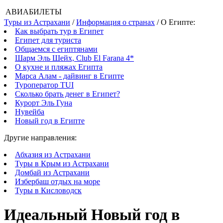
АВИАБИЛЕТЫ
Туры из Астрахани
/
Информация о странах
/ О Египте:
Как выбрать тур в Египет
Египет для туриста
Общаемся с египтянами
Шарм Эль Шейх, Club El Farana 4*
О кухне и пляжах Египта
Марса Алам - дайвинг в Египте
Туроператор TUI
Сколько брать денег в Египет?
Курорт Эль Гуна
Нувейба
Новый год в Египте
Другие направления:
Абхазия из Астрахани
Туры в Крым из Астрахани
Домбай из Астрахани
Избербаш отдых на море
Туры в Кисловодск
Идеальный Новый год в